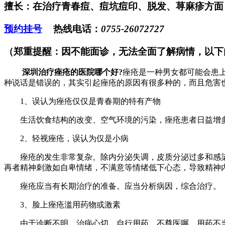
擅长：在治疗青春痘、痘坑痘印、脱发、荨麻疹方面，突
预约挂号
热线电话：
0755-26072727
（郑重提醒：因不能面诊，无法全面了解病情，以下
深圳治疗痤疮的医院哪个好?
痤疮是一种男女都可能会患
种说话是错误的，其实引起痤疮的原因有很多种的，而且危害
1、误认为痤疮仅仅是青春期的特有产物
生活饮食结构的改变、空气环境的污染，痤疮患者日益增多
2、轻视痤疮，误认为仅是小病
痤疮的发生非常复杂。除内分泌失调，皮质分泌过多和感染
再者精神刺激如自卑情绪，不满意等情绪低下心态，导致精神
痤疮应当有长期治疗的准备。应当分析病因，综合治疗。
3、脸上痤疮滥用药物或激素
由于诊断不明、治病心切、自行用药、不尊医嘱、用药不当